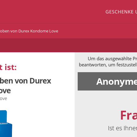
GESCHENKE 
roben von Durex Kondome Love
Um das ausgewählte Pro
 ist:
beantworten, um festzustel
Anonyme
ben von Durex
ove
ove
Fr
Ist es Ihn