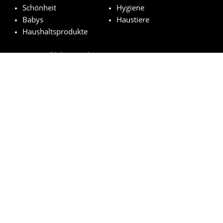
Schönheit
Hygiene
Babys
Haustiere
Haushaltsprodukte
Ausgewählt Marken
Pampers
Weleda
NUK
Nivea
Royal Canin
© kostenloseproduktproben.com 2023 | Alle Rechte vorbehalten
Impressum
Datenschutzerklärung
Cookie-Richtlinien
Wie funktioniert es?
FAQs
Rechtsgrundlage der Auslosung