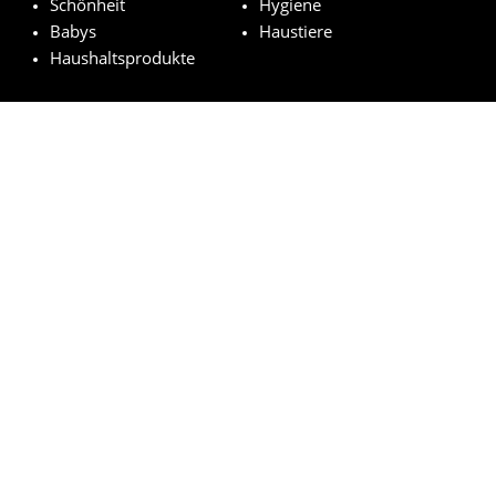
Schönheit
Hygiene
Babys
Haustiere
Haushaltsprodukte
Ausgewählt Marken
Pampers
Weleda
NUK
Nivea
Royal Canin
© kostenloseproduktproben.com 2023 | Alle Rechte vorbehalten
Impressum
Datenschutzerklärung
Cookie-Richtlinien
Wie funktioniert es?
FAQs
Rechtsgrundlage der Auslosung