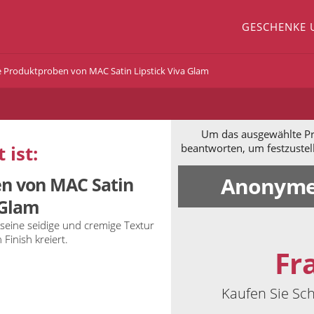
GESCHENKE 
 Produktproben von MAC Satin Lipstick Viva Glam
Um das ausgewählte Pro
 ist:
beantworten, um festzustel
Anonyme
n von MAC Satin
 Glam
 seine seidige und cremige Textur
Finish kreiert.
Fr
Kaufen Sie Sc