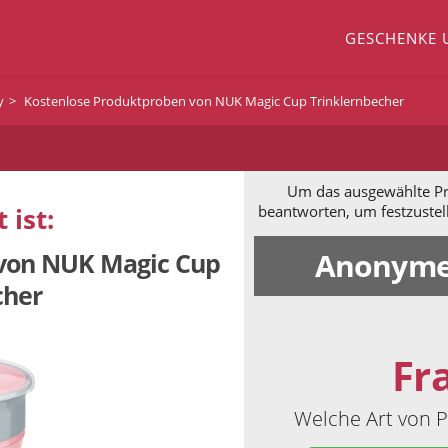
GESCHENKE 
y
Kostenlose Produktproben von NUK Magic Cup Trinklernbecher
Um das ausgewählte Pro
 ist:
beantworten, um festzustel
Anonyme
 von NUK Magic Cup
cher
Fr
Welche Art von P