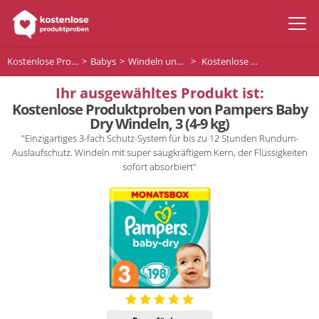
Kostenlose Produktproben
Babys
Windeln und Babytücher
Kostenlose Produktproben von Pampers Baby Dry Windeln, 3 (4-9 kg)
Ihr ausgewähltes Produkt ist:
Kostenlose Produktproben von Pampers Baby
Dry Windeln, 3 (4-9 kg)
"Einzigartiges 3-fach Schutz-System für bis zu 12 Stunden Rundum-
Auslaufschutz. Windeln mit super saugkräftigem Kern, der Flüssigkeiten
sofort absorbiert"