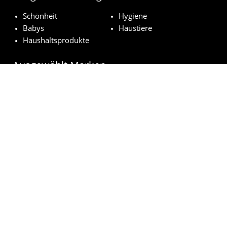
Schönheit
Hygiene
Babys
Haustiere
Haushaltsprodukte
Ausgewählt Marken
Pampers
Weleda
NUK
Nivea
Royal Canin
© kostenloseproduktproben.com 2023 | Alle Rechte vorbehalten
Impressum
Datenschutzerklärung
Cookie-Richtlinien
Wie funktioniert es?
FAQs
Rechtsgrundlage der Auslosung