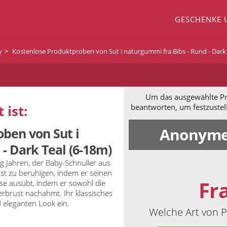
GESCHENKE 
y
Kostenlose Produktproben von Sut i naturgummi fra Bibs - Rund - Dark 
Um das ausgewählte Pro
 ist:
beantworten, um festzustel
Anonyme
ben von Sut i
- Dark Teal (6-18m)
ig Jahren, der Baby-Schnuller aus
bst zu beruhigen, indem er seinen
Fr
eise ausübt, indem er sowohl die
erbrust nachahmt. Ihr klassisches
 eleganten Look ein.
Welche Art von P