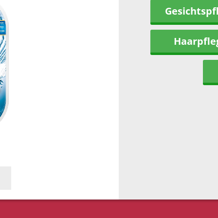
Gesichtspf
Haarpfle